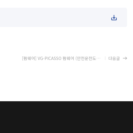
[펌웨어] VG-PICASSO 펌웨어 (안전운전도우미 오류 개선)
다음글