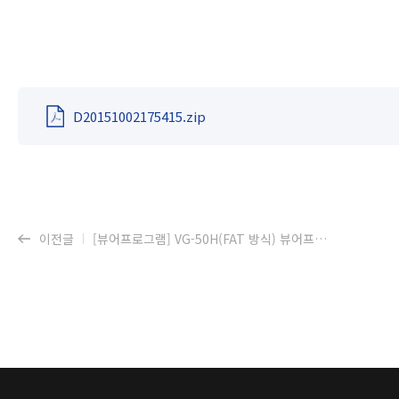
D20151002175415.zip
이전글
[뷰어프로그램] VG-50H(FAT 방식) 뷰어프로그램