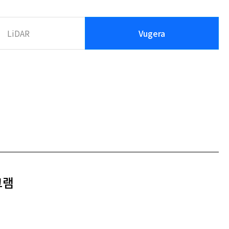
LiDAR
Vugera
그램