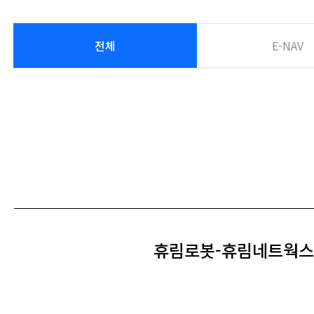
전체
E-NAV
휴림로봇-휴림네트웍스 A