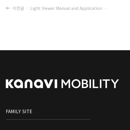
이전글
Light Viewer Manual and Application Program for LiDAR Sensor
FAMILY SITE