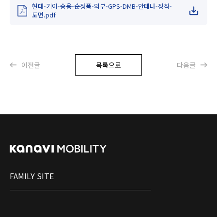
현대-기아-승용-순정품-외부-GPS-DMB-안테나-장착-
도면.pdf
이전글
목록으로
다음글
FAMILY SITE