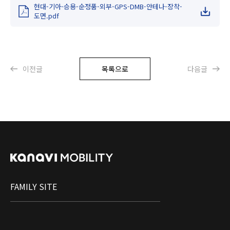
현대-기아-승용-순정품-외부-GPS-DMB-안테나-장착-
도면.pdf
이전글
목록으로
다음글
FAMILY SITE