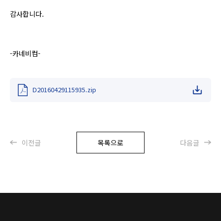
감사합니다.
-카네비컴-
D20160429115935.zip
이전글
목록으로
다음글