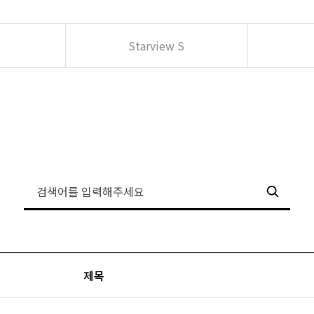
Starview S
제목